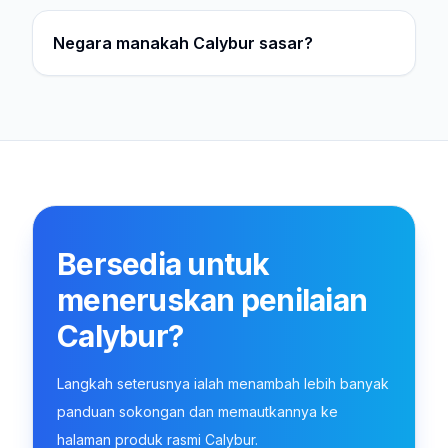
Negara manakah Calybur sasar?
Bersedia untuk
meneruskan penilaian
Calybur?
Langkah seterusnya ialah menambah lebih banyak
panduan sokongan dan memautkannya ke
halaman produk rasmi Calybur.